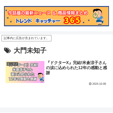
記事内に広告が含まれています。
大門未知子
『ドクターX』完結!米倉涼子さん
エンタメ
の涙に込められた12年の感動と感
謝
2024.10.08