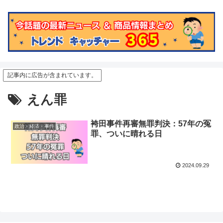
記事内に広告が含まれています。
えん罪
袴田事件再審無罪判決：57年の冤
政治・経済・事件
罪、ついに晴れる日
2024.09.29