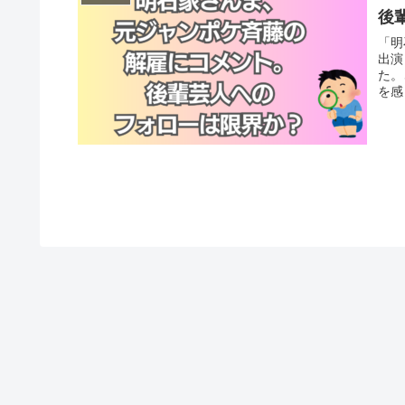
後
「明
出演
た。
を感