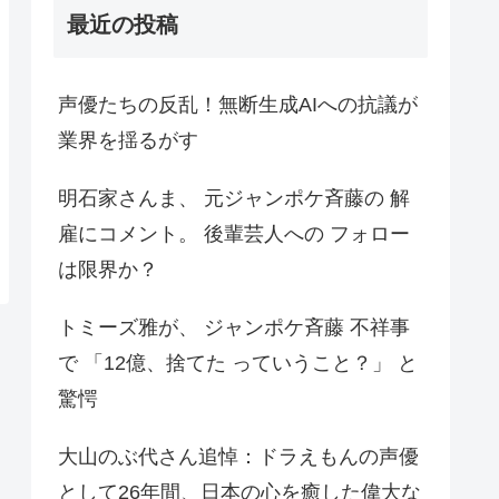
最近の投稿
声優たちの反乱！無断生成AIへの抗議が
業界を揺るがす
明石家さんま、 元ジャンポケ斉藤の 解
雇にコメント。 後輩芸人への フォロー
は限界か？
トミーズ雅が、 ジャンポケ斉藤 不祥事
で 「12億、捨てた っていうこと？」 と
驚愕
大山のぶ代さん追悼：ドラえもんの声優
として26年間、日本の心を癒した偉大な