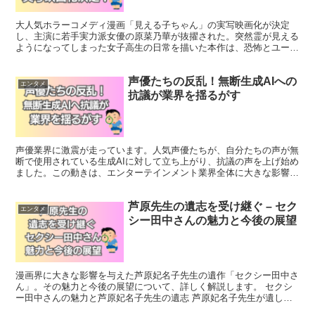
大人気ホラーコメディ漫画「見える子ちゃん」の実写映画化が決定
し、主演に若手実力派女優の原菜乃華が抜擢された。突然霊が見える
ようになってしまった女子高生の日常を描いた本作は、恐怖とユーモ
アが絶妙に融合した新感覚のエンターテインメントとして注目...
声優たちの反乱！無断生成AIへの
エンタメ
抗議が業界を揺るがす
声優業界に激震が走っています。人気声優たちが、自分たちの声が無
断で使用されている生成AIに対して立ち上がり、抗議の声を上げ始め
ました。この動きは、エンターテインメント業界全体に大きな影響を
与える可能性があります。(以下、敬称略) 声優たちの...
芦原先生の遺志を受け継ぐ – セク
エンタメ
シー田中さんの魅力と今後の展望
漫画界に大きな影響を与えた芦原妃名子先生の遺作「セクシー田中さ
ん」。その魅力と今後の展望について、詳しく解説します。 セクシ
ー田中さんの魅力と芦原妃名子先生の遺志 芦原妃名子先生が遺した
「セクシー田中さん」は、多くの読者の心を掴んだ作品です...