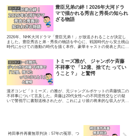
豊臣兄弟の絆！2026年大河ドラ
エンタメ
マで描かれる秀吉と秀長の知られ
ざる物語
2026年、NHK大河ドラマ「豊臣兄弟！」が放送されることが決定し
ました。豊臣秀吉と弟・秀長の物語を中心に、戦国時代から安土桃山
時代にかけての激動の時代を描く本作。豪華キャストの発表と共に、
早くも注目を集めています。 「豊臣兄弟！」で描かれ...
トミーズ雅が、 ジャンポケ斉藤
エンタメ
不祥事で 「12億、捨てた ってい
うこと？」 と驚愕
漫才コンビ「トミーズ」の雅が、元ジャングルポケットの斉藤慎二の
不祥事について言及した。斉藤は20代女性への不同意性交などの疑
いで警視庁に書類送検されたが、これにより彼の将来的な収入が大き
く損なわれることになる。雅は、斉藤が失った"12億円の...
袴田事件再審無罪判決：57年の冤罪、つ