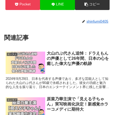
Pocket
LINE
コピー
shinfumi0405
関連記事
大山のぶ代さん追悼：ドラえもん
エンタメ
の声優として26年間、日本の心を
癒した偉大な声優の軌跡
2024年9月29日、日本を代表する声優であり、多才な芸能人として知
られた大山のぶ代さんが90歳で永眠されました。彼女の功績と魅力
的な人生を振り返り、日本のエンターテインメント界に残した影響を
探ります。 大山のぶ代さんの生涯と功績：ドラえも...
原菜乃華主演で「見える子ちゃ
エンタメ
ん」実写映画化決定！新感覚ホラ
ーコメディに期待大