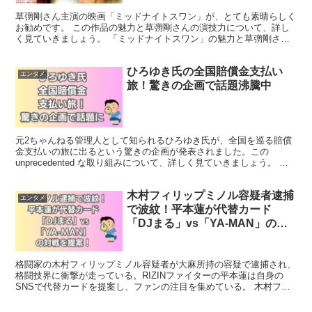
草彅剛さん主演の映画「ミッドナイトスワン」が、とても素晴らしく
お勧めです。 この作品の魅力と草彅剛さんの演技力について、詳し
く見ていきましょう。 「ミッドナイトスワン」の魅力と草彅剛さん
の演技力 「ミッドナイトスワン」は、多くの観客の心を揺...
ひろゆき氏の全国賠償金支払い
エンタメ
旅！驚きの企画で話題沸騰中
元2ちゃんねる管理人として知られるひろゆき氏が、全国を巡る賠償
金支払いの旅に出るという驚きの企画が発表されました。この
unprecedented な取り組みについて、詳しく見ていきましょう。 ひ
ろゆき氏の賠償金支払い旅：企画の全容と注目ポ...
木村フィリップミノル容疑者逮捕
エンタメ
で波紋！平本蓮が代替カード
「DJまる」vs「YA-MAN」の対
戦を提案！
格闘家の木村フィリップミノル容疑者が大麻所持の容疑で逮捕され、
格闘技界に衝撃が走っている。RIZINファイターの平本蓮は自身の
SNSで代替カードを提案し、ファンの注目を集めている。 木村フィ
リップミノル容疑者、大麻所持で逮捕 木村容疑者は東...