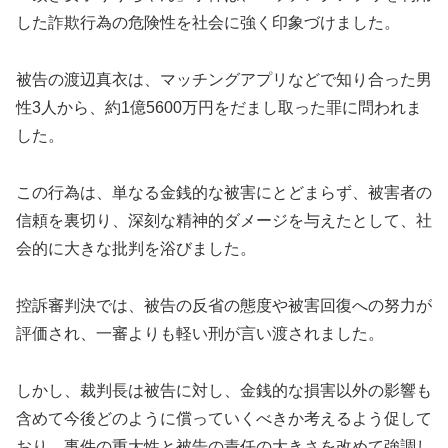
した詐欺行為の危険性を社会に強く印象づけました。
被告の渡辺真衣は、マッチングアプリなどで知り合った男
性3人から、約1億5600万円をだまし取った罪に問われま
した。
この行為は、単なる金銭的な被害にとどまらず、被害者の
信頼を裏切り、深刻な精神的ダメージを与えたとして、社
会的に大きな批判を浴びました。
控訴審判決では、被告の反省の態度や被害回復への努力が
評価され、一審よりも軽い刑が言い渡されました。
しかし、裁判長は被告に対し、金銭的な損害以外の影響も
含めて今後どのように償っていくべきか考えるよう促して
おり、事件の重大性と被告の責任の大きさを改めて強調し