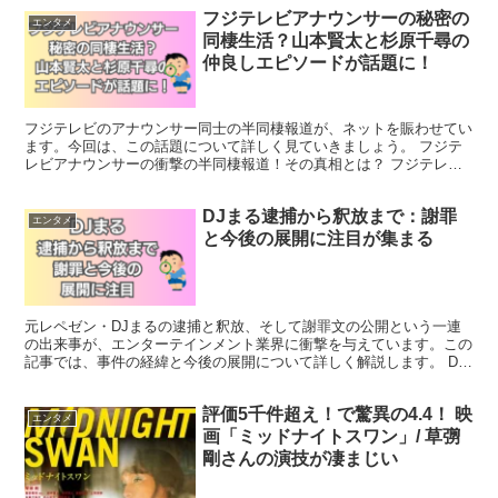
フジテレビアナウンサーの秘密の
エンタメ
同棲生活？山本賢太と杉原千尋の
仲良しエピソードが話題に！
フジテレビのアナウンサー同士の半同棲報道が、ネットを賑わせてい
ます。今回は、この話題について詳しく見ていきましょう。 フジテ
レビアナウンサーの衝撃の半同棲報道！その真相とは？ フジテレビ
のアナウンサー同士の半同棲報道が、ネット上で大きな話題...
DJまる逮捕から釈放まで：謝罪
エンタメ
と今後の展開に注目が集まる
元レペゼン・DJまるの逮捕と釈放、そして謝罪文の公開という一連
の出来事が、エンターテインメント業界に衝撃を与えています。この
記事では、事件の経緯と今後の展開について詳しく解説します。 DJ
まる逮捕から釈放までの経緯と謝罪文の内容 DJまるの...
評価5千件超え！で驚異の4.4！ 映
エンタメ
画「ミッドナイトスワン」/ 草彅
剛さんの演技が凄まじい