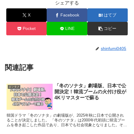
シェアする
X
Facebook
はてブ
Pocket
LINE
コピー
shinfumi0405
関連記事
「冬のソナタ」劇場版、日本で公
エンタメ
開決定！韓流ブームの火付け役が
4Kリマスターで蘇る
韓国ドラマ「冬のソナタ」の劇場版が、2025年秋に日本で公開され
ることが決定しました。 「冬のソナタ」は2000年代初頭に韓流ブー
ムを巻き起こした作品であり、日本でも社会現象となりました。そん
な伝説的ドラマが、高画質の4Kでよみがえります。...