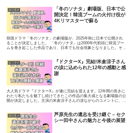
「冬のソナタ」劇場版、日本で公
エンタメ
開決定！韓流ブームの火付け役が
4Kリマスターで蘇る
韓国ドラマ「冬のソナタ」の劇場版が、2025年秋に日本で公開され
ることが決定しました。 「冬のソナタ」は2000年代初頭に韓流ブー
ムを巻き起こした作品であり、日本でも社会現象となりました。そん
な伝説的ドラマが、高画質の4Kでよみがえります。...
『ドクターX』完結!米倉涼子さん
エンタメ
の涙に込められた12年の感動と感
謝
大人気ドラマ『ドクターX』が遂に完結を迎えます。12年間の長きに
わたり私たちを魅了し続けてきたこの作品の集大成となる劇場版の公
開が決定しました。主演の米倉涼子さんの涙ながらのコメントに、フ
ァンの心も熱くなります。 『ドクターX』劇場版で12...
芦原先生の遺志を受け継ぐ – セク
エンタメ
シー田中さんの魅力と今後の展望