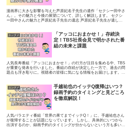
漫画界に大きな影響を与えた芦原妃名子先生の遺作「セクシー田中さ
ん」。その魅力と今後の展望について、詳しく解説します。 セクシ
ー田中さんの魅力と芦原妃名子先生の遺志 芦原妃名子先生が遺した
「セクシー田中さん」は、多くの読者の心を掴んだ作品です...
「アッコにおまかせ！」存続決
エンタメ
定！TBS社長会見で明かされた番
組の未来と課題
人気長寿番組「アッコにおまかせ！」の行方が注目を集める中、TBS
が重要な発表を行いました。番組の存続が決定した一方で、過去の問
題点も浮き彫りに。視聴者の皆様に気になる情報をお届けします。
TBS社長会見で明かされた「アッコにおまかせ！」の真...
手越祐也のイッテQ復帰はいつ？
エンタメ
録画予約のタイミングと見どころ
を徹底解説！
人気バラエティ番組「世界の果てまでイッテQ！」に、手越祐也さん
が復帰することが話題になっています。 しかし、具体的にいつから
出演するのか、録画予約のタイミングが分からないという方も多いの
ではないでしょうか。 この記事では、手越さんのイッテQ...