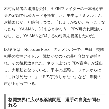
木村容疑者の逮捕を受け、RIZINファイターの平本蓮が自
身のSNSで代替カードを提案した。平本は「ミノルくん
逮捕まじか」と絶句しつつ、「しょうがない、もうこうな
ったら YA-MAN、DJまるとやろう。PPV爆売れ間違い
なし」と、YA-MANとDJまるの対戦を提案したのだ。
DJまるは「Repezen Foxx」の元メンバーで、先日、交際
相手の女性アイドル・戦慄かなのへの暴行容疑で逮捕さ
れ、その後釈放された。ネット上では〝DV音声〟が流出
し、大騒動となっている。平本の提案に、ファンからは
「これは見たい！」「PPV買うしかない」など、期待の
声が上がっている。
格闘技界に広がる薬物問題、選手の自覚が問わ
れる