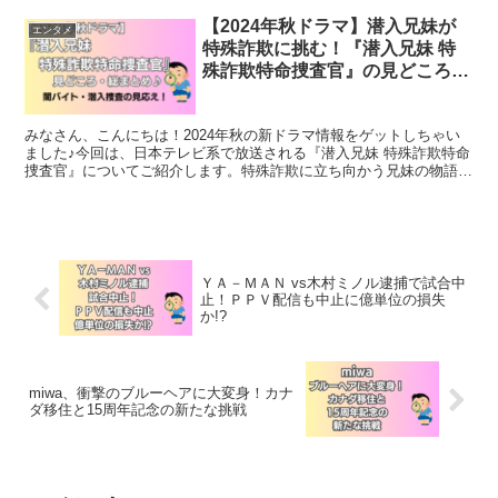
【2024年秋ドラマ】潜入兄妹が
エンタメ
特殊詐欺に挑む！『潜入兄妹 特
殊詐欺特命捜査官』の見どころ総
まとめ♪
みなさん、こんにちは！2024年秋の新ドラマ情報をゲットしちゃい
ました♪今回は、日本テレビ系で放送される『潜入兄妹 特殊詐欺特命
捜査官』についてご紹介します。特殊詐欺に立ち向かう兄妹の物語、
気になりますよね？早速、見どころをチェックしていき...
ＹＡ－ＭＡＮ vs木村ミノル逮捕で試合中
止！ＰＰＶ配信も中止に億単位の損失
か!?
miwa、衝撃のブルーヘアに大変身！カナ
ダ移住と15周年記念の新たな挑戦