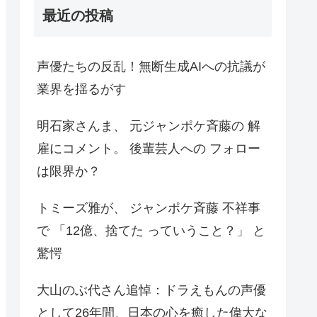
最近の投稿
声優たちの反乱！無断生成AIへの抗議が
業界を揺るがす
明石家さんま、 元ジャンポケ斉藤の 解
雇にコメント。 後輩芸人への フォロー
は限界か？
トミーズ雅が、 ジャンポケ斉藤 不祥事
で 「12億、捨てた っていうこと？」 と
驚愕
大山のぶ代さん追悼：ドラえもんの声優
として26年間、日本の心を癒した偉大な